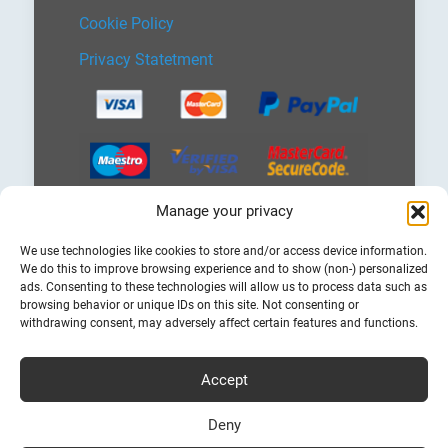
Cookie Policy
Privacy Statetment
Manage your privacy
Επιλέξτε
We use technologies like cookies to store and/or access device information.
μια
We do this to improve browsing experience and to show (non-) personalized
γλώσσα
ads. Consenting to these technologies will allow us to process data such as
browsing behavior or unique IDs on this site. Not consenting or
withdrawing consent, may adversely affect certain features and functions.
Accept
Φθηνά Ακτοπλοϊκά Εισητήρια
Bookferry.gr
Deny