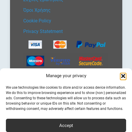
Όροι Χρήσης
Cookie Policy
Privacy Statetment
Manage your privacy
Επιλέξτε
We use technologies like cookies to store and/or access device information.
μια
We do this to improve browsing experience and to show (non-) personalized
γλώσσα
ads. Consenting to these technologies will allow us to process data such as
browsing behavior or unique IDs on this site. Not consenting or
withdrawing consent, may adversely affect certain features and functions.
Accept
Φθηνά Ακτοπλοϊκά Εισητήρια