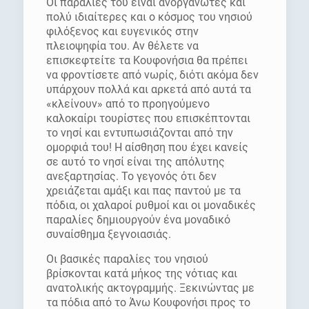
Οι παραλίες του είναι ανοργάνωτες και
πολύ ιδιαίτερες και ο κόσμος του νησιού
φιλόξενος και ευγενικός στην
πλειοψηφία του. Αν θέλετε να
επισκεφτείτε τα Κουφονήσια θα πρέπει
να φροντίσετε από νωρίς, διότι ακόμα δεν
υπάρχουν πολλά και αρκετά από αυτά τα
«κλείνουν» από το προηγούμενο
καλοκαίρι τουρίστες που επισκέπτονται
το νησί και εντυπωσιάζονται από την
ομορφιά του! Η αίσθηση που έχει κανείς
σε αυτό το νησί είναι της απόλυτης
ανεξαρτησίας. Το γεγονός ότι δεν
χρειάζεται αμάξι και πας παντού με τα
πόδια, οι χαλαροί ρυθμοί και οι μοναδικές
παραλίες δημιουργούν ένα μοναδικό
συναίσθημα ξεγνοιασιάς.
Οι βασικές παραλίες του νησιού
βρίσκονται κατά μήκος της νότιας και
ανατολικής ακτογραμμής. Ξεκινώντας με
τα πόδια από το Άνω Κουφονήσι προς το