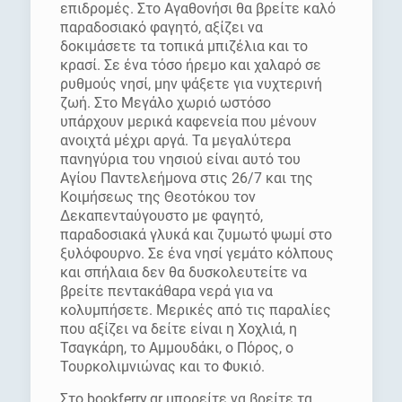
επιδρομές. Στο Αγαθονήσι θα βρείτε καλό
παραδοσιακό φαγητό, αξίζει να
δοκιμάσετε τα τοπικά μπιζέλια και το
κρασί. Σε ένα τόσο ήρεμο και χαλαρό σε
ρυθμούς νησί, μην ψάξετε για νυχτερινή
ζωή. Στο Μεγάλο χωριό ωστόσο
υπάρχουν μερικά καφενεία που μένουν
ανοιχτά μέχρι αργά. Τα μεγαλύτερα
πανηγύρια του νησιού είναι αυτό του
Αγίου Παντελεήμονα στις 26/7 και της
Κοιμήσεως της Θεοτόκου τον
Δεκαπενταύγουστο με φαγητό,
παραδοσιακά γλυκά και ζυμωτό ψωμί στο
ξυλόφουρνο. Σε ένα νησί γεμάτο κόλπους
και σπήλαια δεν θα δυσκολευτείτε να
βρείτε πεντακάθαρα νερά για να
κολυμπήσετε. Μερικές από τις παραλίες
που αξίζει να δείτε είναι η Χοχλιά, η
Τσαγκάρη, το Αμμουδάκι, ο Πόρος, ο
Τουρκολιμνιώνας και το Φυκιό.
Στο bookferry.gr μπορείτε να βρείτε τα