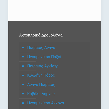
Ακτοπλοϊκά Δρομολόγια
Πειραιάς Αίγινα
Ηγουμενίτσα-Παξοί
Πειραιάς Αγκίστρι
Κυλλήνη Πόρος
Αίγινα Πειραιάς
Καβάλα Λήμνος
Ηγουμενίτσα Ανκόνα