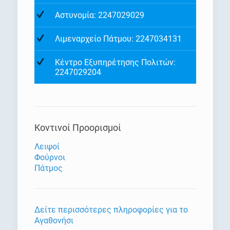
Αστυνομία: 2247029029
Λιμεναρχείο Πάτμου: 2247034131
Κέντρο Εξυπηρέτησης Πολιτών:
2247029204
Κοντινοί Προορισμοί
Λειψοί
Φούρνοι
Πάτμος
Δείτε περισσότερες πληροφορίες για το
Αγαθονήσι