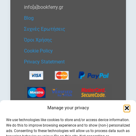
info[a]bookferry.gr
Blog
Συχνές Ερωτήσεις
Όροι Χρήσης
Cookie Policy
Privacy Statetment
Manage your privacy
Επιλέξτε
We use technologies like cookies to store and/or access device information.
μια
We do this to improve browsing experience and to show (non-) personalized
γλώσσα
ads. Consenting to these technologies will allow us to process data such as