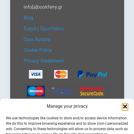
info[a]bookferry.gr
Blog
Συχνές Ερωτήσεις
Όροι Χρήσης
Cookie Policy
Privacy Statetment
Manage your privacy
Επιλέξτε
We use technologies like cookies to store and/or access device information.
μια
We do this to improve browsing experience and to show (non-) personalized
γλώσσα
ads. Consenting to these technologies will allow us to process data such as