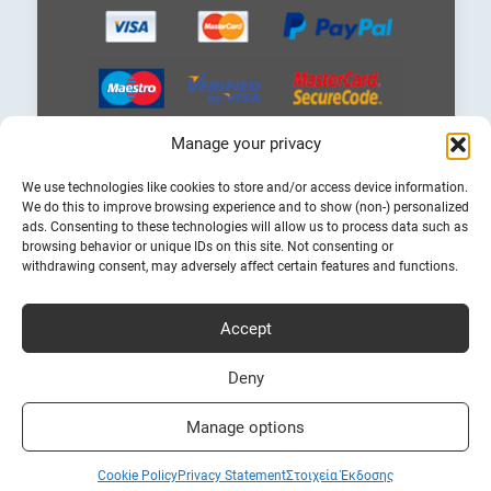
Manage your privacy
Επιλέξτε
We use technologies like cookies to store and/or access device information.
μια
We do this to improve browsing experience and to show (non-) personalized
γλώσσα
ads. Consenting to these technologies will allow us to process data such as
browsing behavior or unique IDs on this site. Not consenting or
withdrawing consent, may adversely affect certain features and functions.
Accept
Φθηνά Ακτοπλοϊκά Εισητήρια
Bookferry.gr
Deny
Manage options
Cookie Policy
Privacy Statement
Στοιχεία Έκδοσης