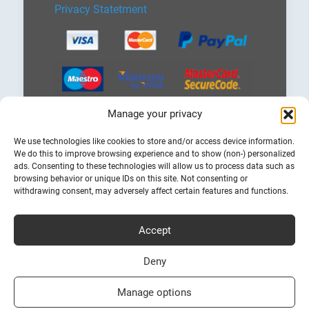
Privacy Statetment
Manage your privacy
Επιλέξτε
We use technologies like cookies to store and/or access device information.
μια
We do this to improve browsing experience and to show (non-) personalized
γλώσσα
ads. Consenting to these technologies will allow us to process data such as
browsing behavior or unique IDs on this site. Not consenting or
withdrawing consent, may adversely affect certain features and functions.
Accept
Φθηνά Ακτοπλοϊκά Εισητήρια
Bookferry.gr
Deny
Manage options