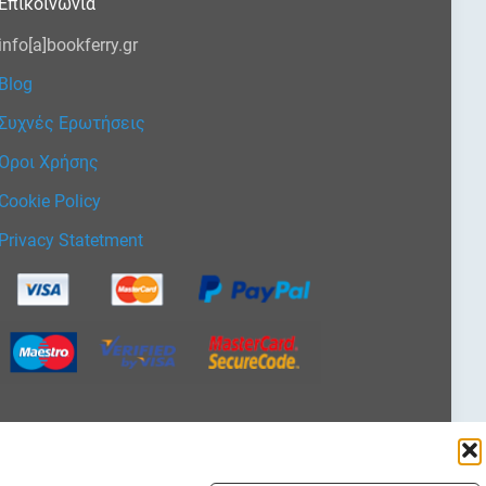
Επικοινωνία
info[a]bookferry.gr
Blog
Συχνές Ερωτήσεις
Όροι Χρήσης
Cookie Policy
Privacy Statetment
Επιλέξτε
μια
γλώσσα