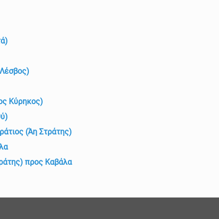
ά)
(Λέσβος)
ος Κύρηκος)
ύ)
ράτιος (Άη Στράτης)
λα
τράτης) προς Καβάλα