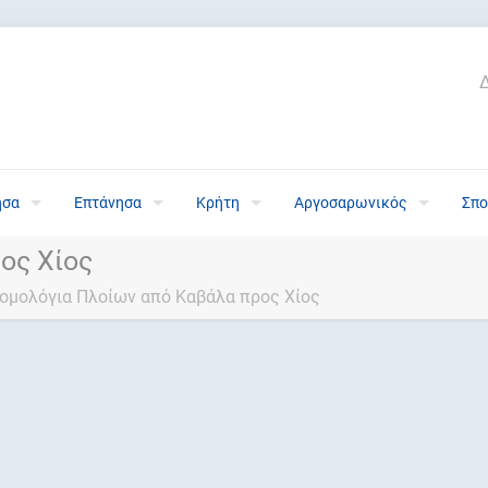
ησα
Επτάνησα
Κρήτη
Αργοσαρωνικός
Σπο
ος Χίος
ομολόγια Πλοίων από Καβάλα προς Χίος