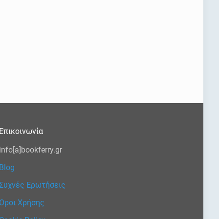
Επικοινωνία
info[a]bookferry.gr
Blog
Συχνές Ερωτήσεις
Όροι Χρήσης