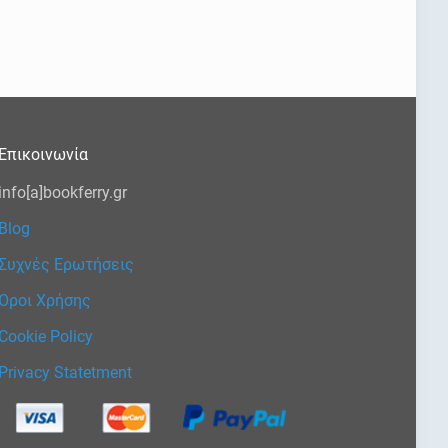
Επικοινωνία
info[a]bookferry.gr
Blog
Συχνές Ερωτήσεις
Όροι Χρήσης
Cookie Policy
Privacy Statetment