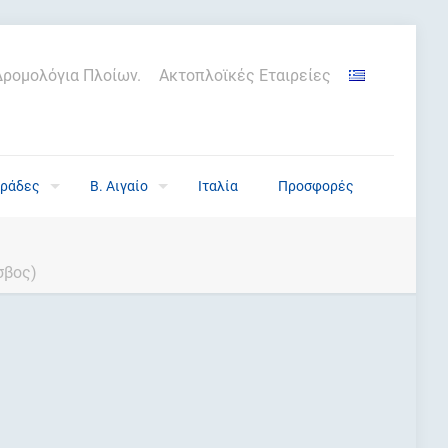
Δρομολόγια Πλοίων.
Ακτοπλοϊκές Εταιρείες
ράδες
Β. Αιγαίο
Ιταλία
Προσφορές
σβος)