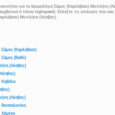
τοκινήτου για το δρομολόγιο Σάμος (Καρλόβασι) Μυτιλήνη (Λέ
(συμβατικό ή τύπου highspeed). Ελέγξτε τις επιλογές που σα
Καρλόβασι) Μυτιλήνη (Λέσβος).
 Σάμος (Καρλόβασι)
 Σάμος (Βαθύ)
λήνη (Λέσβος)
(Λέσβος)
ς Καβάλα
σβος)
λήνη (Λέσβος)
ς Θεσσαλονίκη
ς Λήμνου