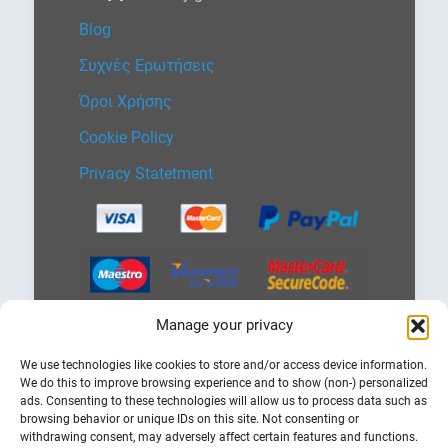
Blog
Συχνές Ερωτήσεις
Όροι Χρήσης
Cookie Policy
Privacy Statetment
Manage your privacy
Επιλέξτε
We use technologies like cookies to store and/or access device information.
μια
We do this to improve browsing experience and to show (non-) personalized
γλώσσα
ads. Consenting to these technologies will allow us to process data such as
browsing behavior or unique IDs on this site. Not consenting or
withdrawing consent, may adversely affect certain features and functions.