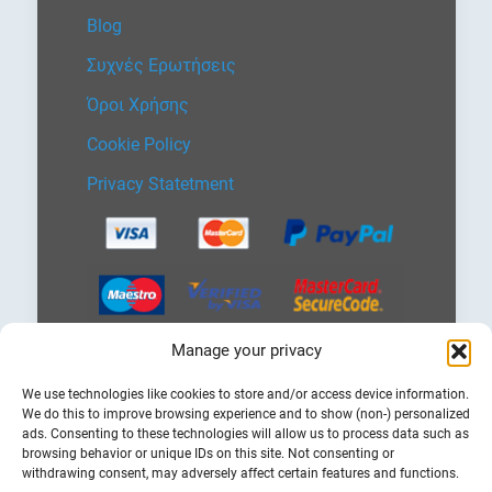
Blog
Συχνές Ερωτήσεις
Όροι Χρήσης
Cookie Policy
Privacy Statetment
Manage your privacy
Επιλέξτε
We use technologies like cookies to store and/or access device information.
μια
We do this to improve browsing experience and to show (non-) personalized
γλώσσα
ads. Consenting to these technologies will allow us to process data such as
browsing behavior or unique IDs on this site. Not consenting or
withdrawing consent, may adversely affect certain features and functions.