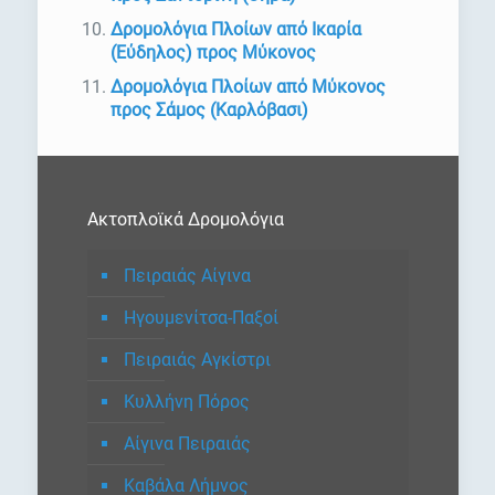
Δρομολόγια Πλοίων από Ικαρία
(Εύδηλος) προς Μύκονος
Δρομολόγια Πλοίων από Μύκονος
προς Σάμος (Καρλόβασι)
Ακτοπλοϊκά Δρομολόγια
Πειραιάς Αίγινα
Ηγουμενίτσα-Παξοί
Πειραιάς Αγκίστρι
Κυλλήνη Πόρος
Αίγινα Πειραιάς
Καβάλα Λήμνος