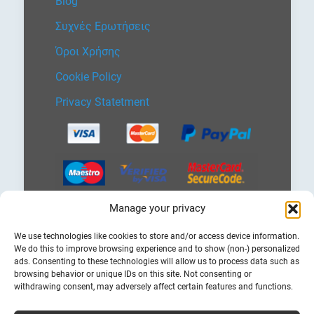
Blog
Συχνές Ερωτήσεις
Όροι Χρήσης
Cookie Policy
Privacy Statetment
Manage your privacy
Επιλέξτε
We use technologies like cookies to store and/or access device information.
μια
We do this to improve browsing experience and to show (non-) personalized
γλώσσα
ads. Consenting to these technologies will allow us to process data such as
browsing behavior or unique IDs on this site. Not consenting or
withdrawing consent, may adversely affect certain features and functions.